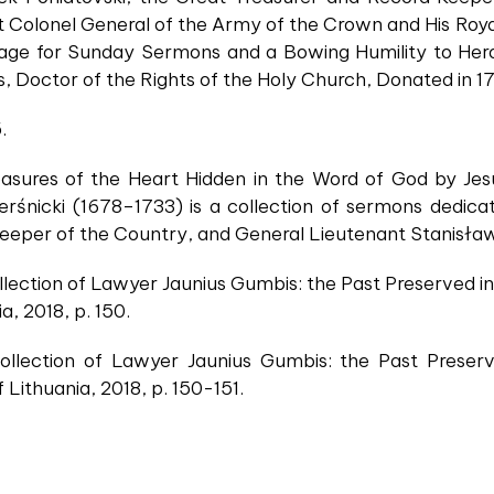
t Colonel General of the Army of the Crown and His Roy
ge for Sunday Sermons and a Bowing Humility to Heroi
s, Doctor of the Rights of the Holy Church, Donated in 1
.
asures of the Heart Hidden in the Word of God by Jes
rśnicki (1678–1733) is a collection of sermons dedic
Keeper of the Country, and General Lieutenant Stanisła
lection of Lawyer Jaunius Gumbis: the Past Preserved in 
, 2018, p. 150.
llection of Lawyer Jaunius Gumbis: the Past Preserve
Lithuania, 2018, p. 150-151.