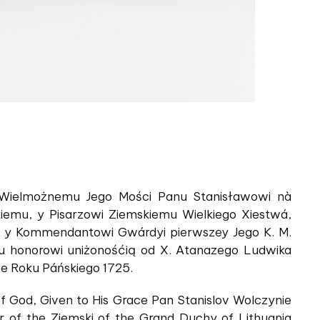
e Wielmożnemu Jego Mości Panu Stanisławowi nà
emu, y Pisarzowi Ziemskiemu Wielkiego Xiestwá,
i y Kommendantowi Gwárdyi pierwszey Jego K. M.
mu honorowi uniżonośćią od X. Atanazego Ludwika
ne Roku Páńskiego 1725.
 of God, Given to His Grace Pan Stanislov Wolczynie
r of the Ziemski of the Grand Duchy of Lithuania