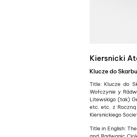
Kiersnicki A
Klucze do Skarbu
Title: Klucze do
Wołczynie y Rádwá
Litewskigo (tak) 
etc. etc. z Roczn
Kiersnickiego Soci
Title in English: T
and Radwanic Ciol