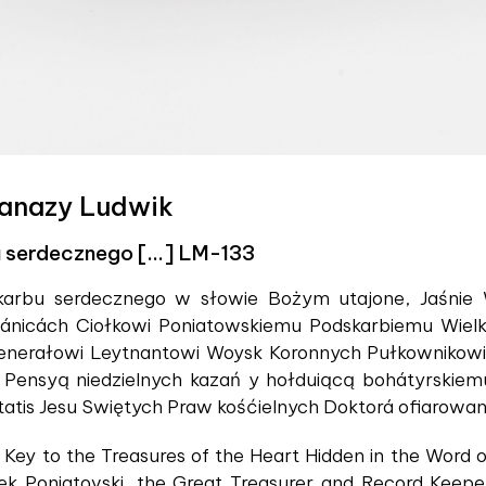
tanazy Ludwik
 serdecznego [...] LM-133
 Skarbu serdecznego w słowie Bożym utajone, Jaśni
nicách Ciołkowi Poniatowskiemu Podskarbiemu Wielki
Generałowi Leytnantowi Woysk Koronnych Pułkownikow
ą Pensyą niedzielnych kazań y hołduiącą bohátyrskie
etatis Jesu Swiętych Praw kośćielnych Doktorá ofiarowa
he Key to the Treasures of the Heart Hidden in the Word
ek Poniatovski, the Great Treasurer and Record Keepe